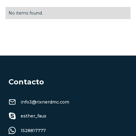
No items found.
VER TODAS LAS EXCURSIONES
Contacto
info3@rixnerdmc.com
esther_faus
1528817777