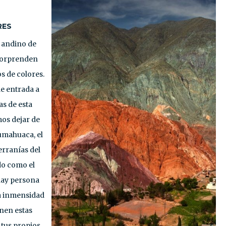
RES
e andino de
 sorprenden
os de colores.
de entrada a
s de esta
mos dejar de
umahuaca, el
erranías del
do como el
 hay persona
la inmensidad
enen estas
 tus propios