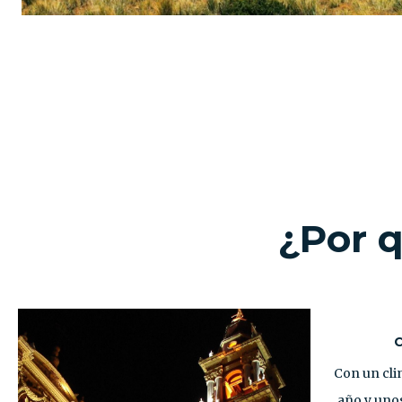
SALTA Y JUJUY - EL NORTE
EN 1 MINUTO
¿Por 
C
Con un cli
año y unos