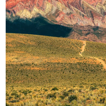
Esta región nos permite conectarnos con la cultura 
pequeño pueblo a través de la gastronomía y los me
Salta podemos acceder a andar en bicicleta a través 
caminar con llamas por las surrealistas Salinas Gra
remotos sitios arqueológicos, bailar con música fol
montar a caballo por impresionantes cañones y mu
experiencias únicas.
En esta región también se producen excelentes vinos
especialmente en la zona de Cafayate. Hermosas bod
de altura ofrecen programas para pasar el día y mar
con la cocina local.