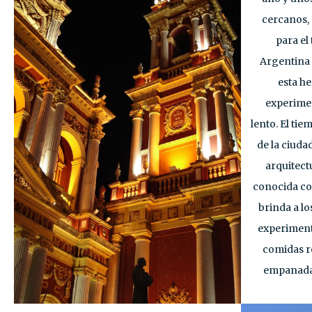
cercanos, 
para el
Argentina 
esta h
experime
lento. El tie
de la ciuda
arquitec
conocida co
brinda a lo
experiment
comidas r
empanadas