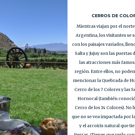
CERROS DE COLO
Mientras viajan por el nort
Argentina, los visitantes se
con los paisajes variados, llen
Salta y Jujuy son las puertas 
las atracciones más famosa
región. Entre ellos, no pode
mencionar la Quebrada de H
Cerro de los 7 Colores y las S
Hornocal (también conoci
Cerro de los 14 Colores). No
que no se vea impactada por 
y el arcoiris natural que ti
tierras. ¡Tienes que verlo con