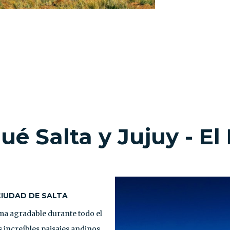
qué
Salta y Jujuy - El
IUDAD DE SALTA
ma agradable durante todo el
 increíbles paisajes andinos