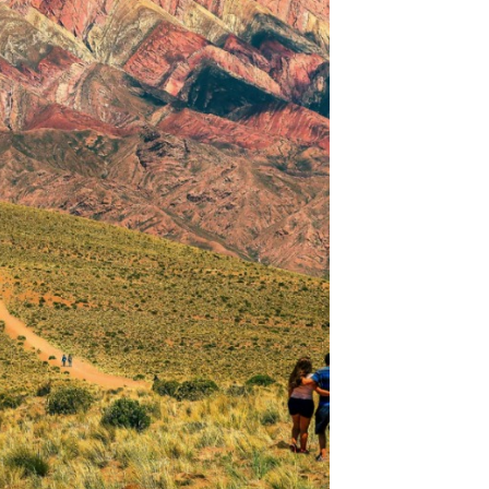
andina en cada
rcados. Desde
de viñedos,
ndes, caminar a
clórica animada,
chas más
 de altura,
egas y viñedos
idar sus vinos