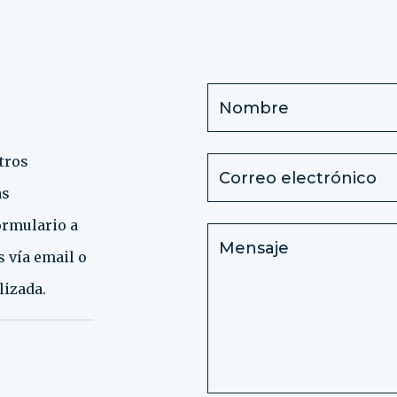
tros
as
ormulario a
 vía email o
izada.