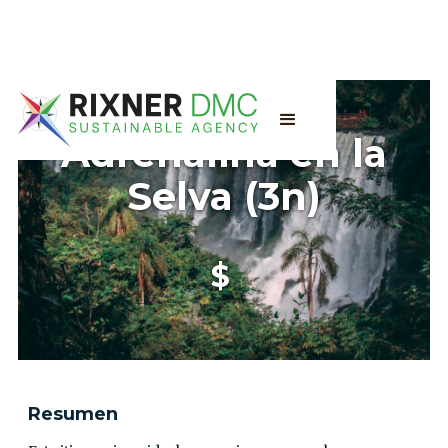
Adrenalina en la
Selva (3n)
$
Resumen