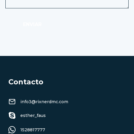
ENVIAR
Contacto
info3@rixnerdmc.com
esther_faus
1528817777