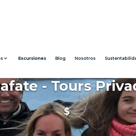
os
Excursiones
Blog
Nosotros
Sustentabilid
afate - Tours Priv
$