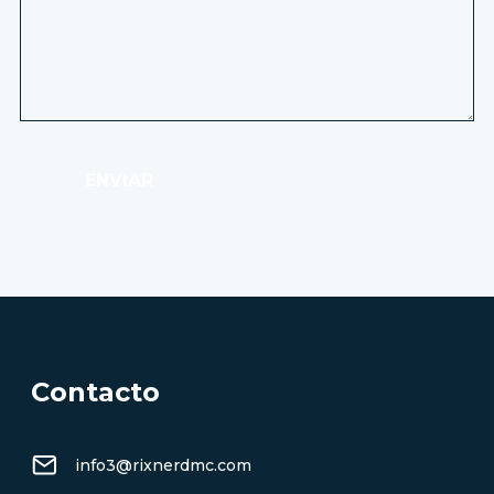
ENVIAR
Contacto
info3@rixnerdmc.com