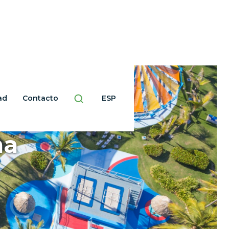
ad
Contacto
ESP
na