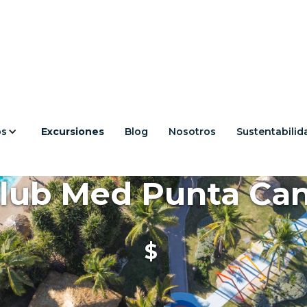
os
Excursiones
Blog
Nosotros
Sustentabilid
lub Med Punta Ca
$