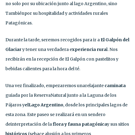
no solo por su ubicación junto al lago Argentino, sino
Tambiénpor su hospitalidad y actividades rurales
Patagónicas.
Durante la tarde, seremos recogidos para ir a
El Galpón del
Glaciar
y tener una verdadera e
xperiencia rura
l. Nos
recibirán en la recepción de El Galpón con pastelitos y
bebidas calientes para la hora del té.
Una vez finalizado, empezaremos unarelajante
caminata
guiada por la ReservaNatural junto a la Laguna de los
Pájaros y
elLago Argentino
, dosde los principales lagos de
esta zona. Este paseo se realizará en un sendero
deinterpretación de la
flora y fauna patagónica
y sus sitios
históricos
(sehace alusión a los primeros