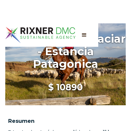
El Galpón del Glaciar
- Estancia
Patagonica
$
10890
Resumen