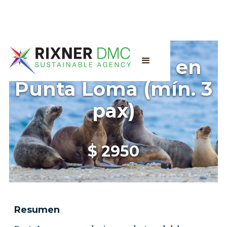
Lobos Marinos en
Punta Loma (mín. 3
pax)
$
2950
Resumen