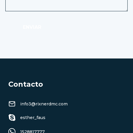
ENVIAR
Contacto
info3@rixnerdmc.com
esther_faus
1528817777