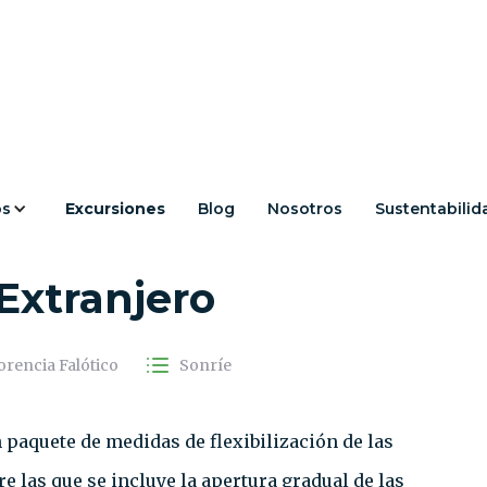
os
Excursiones
Blog
Nosotros
Sustentabilid
ronteras y Habilita el
Extranjero
orencia Falótico
Sonríe
n paquete de medidas de flexibilización de las
e las que se incluye la apertura gradual de las