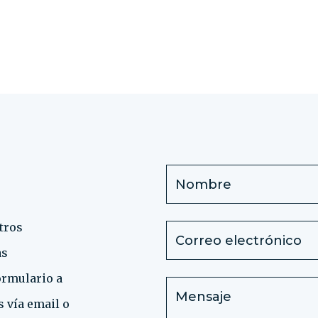
tros
as
ormulario a
 vía email o