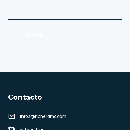
ENVIAR
Contacto
info3@rixnerdmc.com
esther_faus