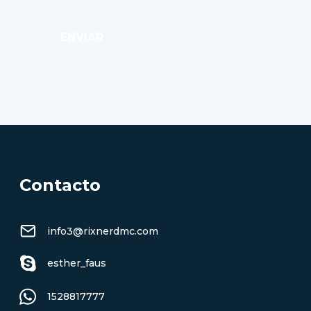
ENVIAR
Contacto
info3@rixnerdmc.com
esther_faus
1528817777