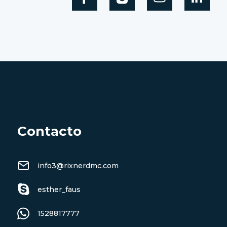
Contacto
info3@rixnerdmc.com
esther_faus
1528817777