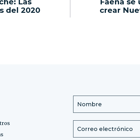
che: Las
Faena se 
s del 2020
crear Nue
tros
as