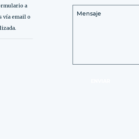
ormulario a
 vía email o
izada.
ENVIAR