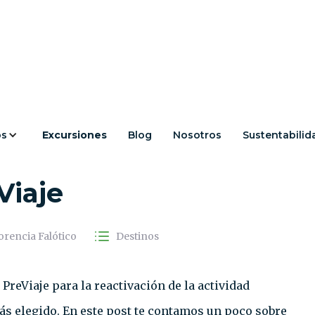
os
Excursiones
Blog
Nosotros
Sustentabilid
no más elegido en
Viaje
orencia Falótico
Destinos
PreViaje para la reactivación de la actividad
más elegido. En este post te contamos un poco sobre