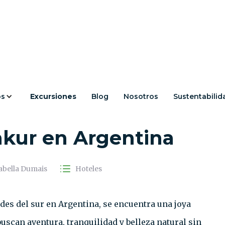
os
Excursiones
Blog
Nosotros
Sustentabilid
-Lujo: Revelando las
akur en Argentina
abella Dumais
Hoteles
es del sur en Argentina, se encuentra una joya
uscan aventura, tranquilidad y belleza natural sin