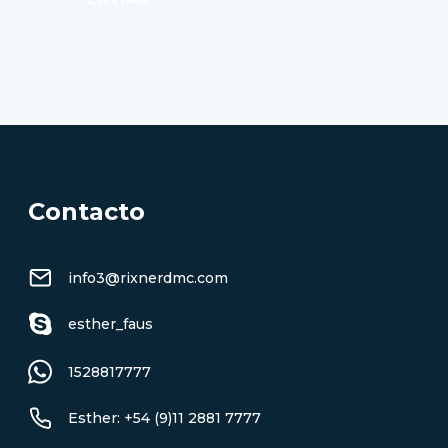
Contacto
info3@rixnerdmc.com
esther_faus
1528817777
Esther: +54 (9)11 2881 7777