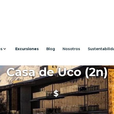
os
Excursiones
Blog
Nosotros
Sustentabilid
Casa de Uco (2n)
$