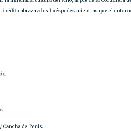
r la milenaria cultura del vino, al pie de la Cordillera
t inédito abraza a los huéspedes mientras que el entorno
.⁣⁣
⁣⁣
/ Cancha de Tenis.⁣⁣