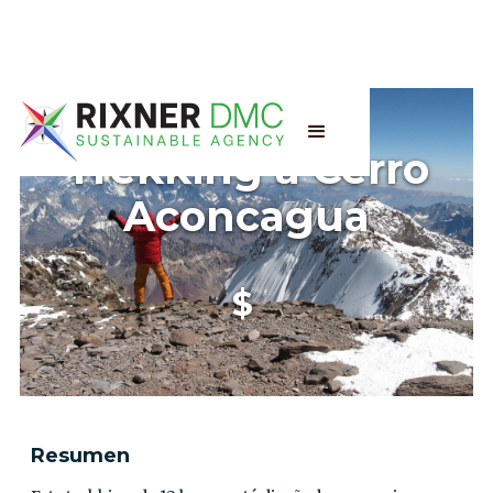
Trekking a Cerro
Aconcagua
$
Resumen