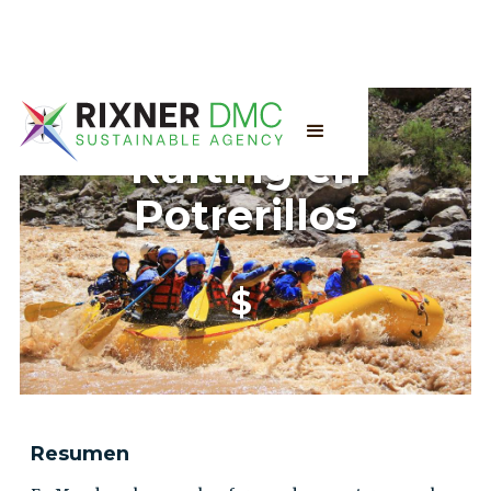
Rafting en
Potrerillos
$
Resumen