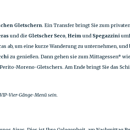
schen Gletschern
. Ein Transfer bringt Sie zum private
eras
und die
Gletscher Seco
,
Heim
und
Spegazzini
umf
 Vacas ab, um eine kurze Wanderung zu unternehmen, un
cchi
zu genießen. Dann gehen sie zum Mittagessen* wied
erito-Moreno-Gletschers. Am Ende bringt Sie das Schif
 VIP-Vier-Gänge-Menü sein.
enos Aires. Dies ist Ihre Gelegenheit, am Nachmittag 