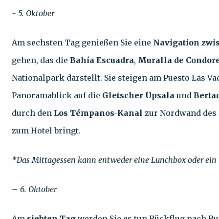
- 5. Oktober
Am sechsten Tag genießen Sie eine
Navigation zwi
gehen, das die
Bahía Escuadra
,
Muralla de Condor
Nationalpark darstellt. Sie steigen am Puesto Las
Panoramablick auf die
Gletscher Upsala
und
Berta
durch den
Los Témpanos-Kanal
zur Nordwand des P
zum Hotel bringt.
*Das Mittagessen kann entweder eine Lunchbox oder ein
– 6. Oktober
Am
siebten Tag
werden Sie es tun Rückflug nach Bu