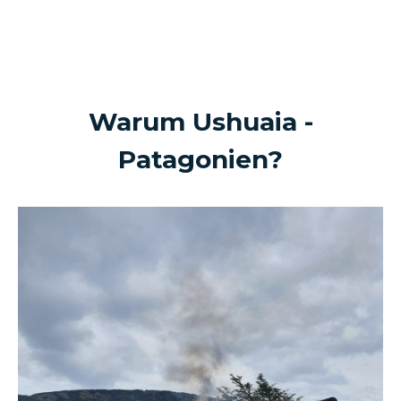
USHUAIA - PATAGONIEN
IN 1 MINUTE
Warum
Ushuaia -
Patagonien
?