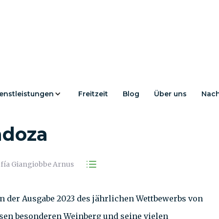
enstleistungen
Freitzeit
Blog
Über uns
Nach
e Weinpyramide von
doza
fía Giangiobbe Arnus
n der Ausgabe 2023 des jährlichen Wettbewerbs von
esen besonderen Weinberg und seine vielen