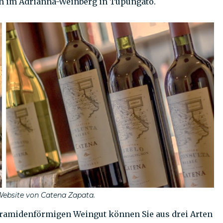
en im Adrianna-Weinberg in Tupungato.
 Website von Catena Zapata.
pyramidenförmigen Weingut können Sie aus drei Arten