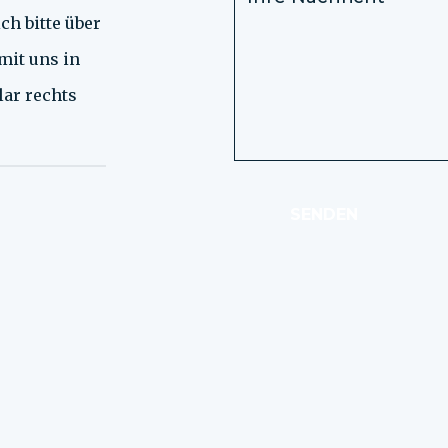
ch bitte über
mit uns in
lar rechts
SENDEN