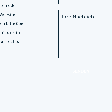
hten oder
 Website
ch bitte über
mit uns in
lar rechts
SENDEN