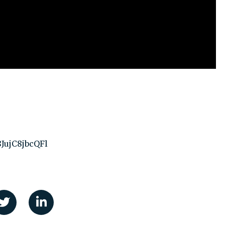
JujC8jbcQFl