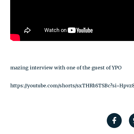
mazing interview with one of the guest of YPO
https://youtube.com/shorts/sxTHRbSTSBc?si=Hpvz8