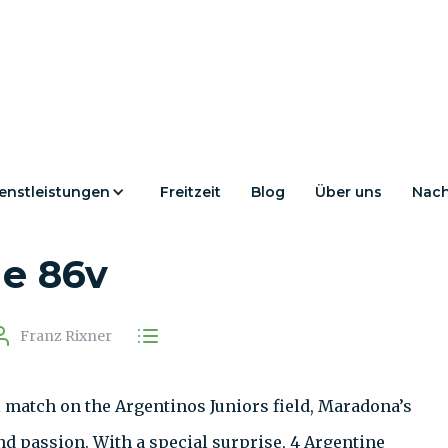
enstleistungen
Freitzeit
Blog
Über uns
Nach
 the world champions
he 86v
Franz Rixner
l match on the Argentinos Juniors field, Maradona’s
nd passion. With a special surprise, 4 Argentine