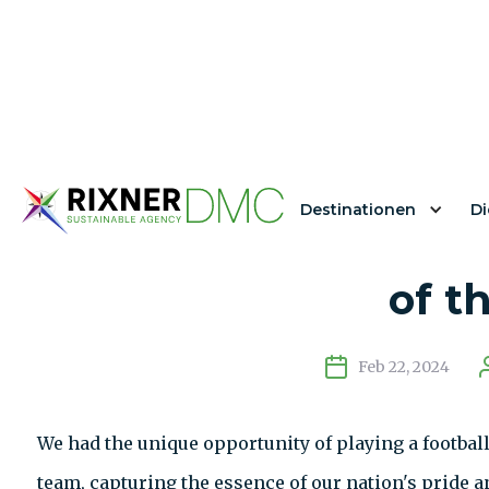
Destinationen
Di
Football Fiver with
of t
Feb 22, 2024
We had the unique opportunity of playing a footbal
team, capturing the essence of our nation's pride a