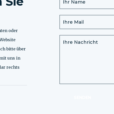
 Sie
hten oder
 Website
ch bitte über
mit uns in
lar rechts
SENDEN