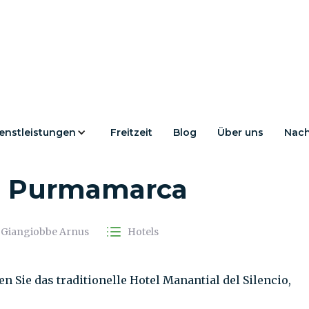
enstleistungen
Freitzeit
Blog
Über uns
Nach
Silencio, ein Juwel in
e Purmamarca
 Giangiobbe Arnus
Hotels
Sie das traditionelle Hotel Manantial del Silencio,