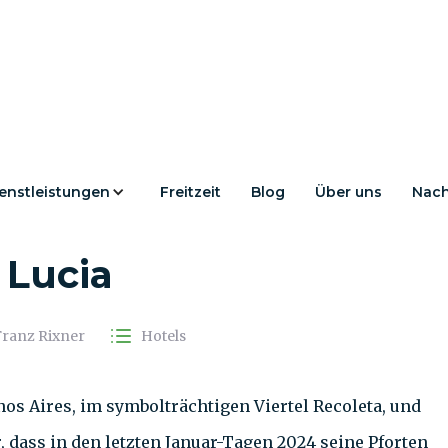
enstleistungen
Freitzeit
Blog
Über uns
Nach
 eines Luxushotels:
 Lucia
Franz Rixner
Hotels
os Aires, im symbolträchtigen Viertel Recoleta, und
, dass in den letzten Januar-Tagen 2024 seine Pforten