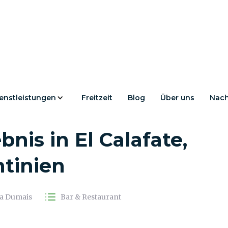
enstleistungen
Freitzeit
Blog
Über uns
Nach
 Ein Einzigartiges
bnis in El Calafate,
tinien
la Dumais
Bar & Restaurant