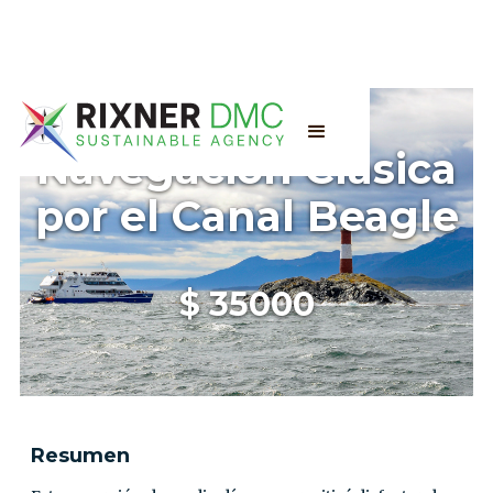
Navegación Clásica
por el Canal Beagle
$
35000
Resumen