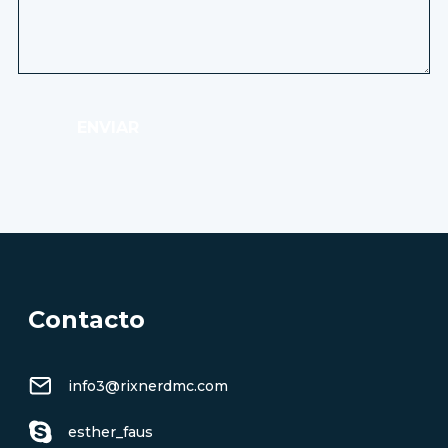
ENVIAR
Contacto
info3@rixnerdmc.com
esther_faus