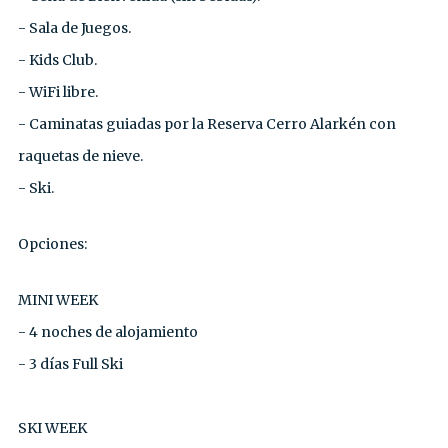
- Sala de Juegos.⁣
- Kids Club.⁣
- WiFi libre.⁣
- Caminatas guiadas por la Reserva Cerro Alarkén con
raquetas de nieve.⁣
- Ski.⁣
Opciones:
MINI WEEK⁣
- 4 noches de alojamiento⁣
- 3 días Full Ski⁣
SKI WEEK⁣