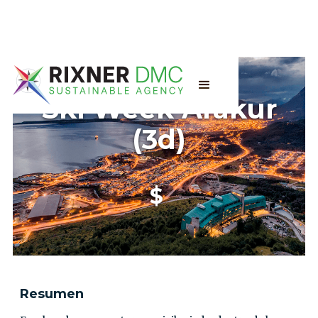
Ski Week Arakur
(3d)
$
Resumen