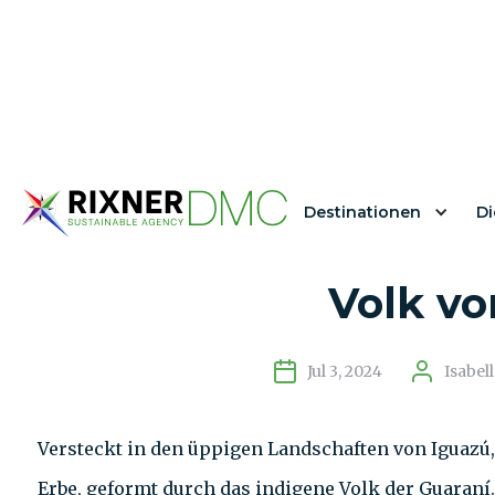
Destinationen
Di
Echoes des Regenw
Volk vo
Jul 3, 2024
Isabel
Versteckt in den üppigen Landschaften von Iguazú, A
Erbe, geformt durch das indigene Volk der Guaraní