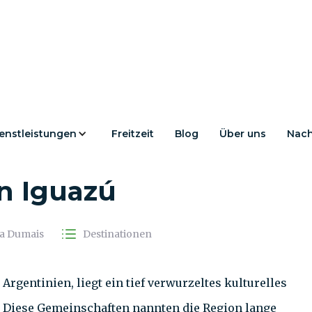
enstleistungen
Freitzeit
Blog
Über uns
Nach
aldes: Das Guaraní-
n Iguazú
la Dumais
Destinationen
rgentinien, liegt ein tief verwurzeltes kulturelles
. Diese Gemeinschaften nannten die Region lange