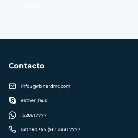
ENVIAR
Contacto
info3@rixnerdmc.com
esther_faus
1528817777
Esther: +54 (9)11 2881 7777