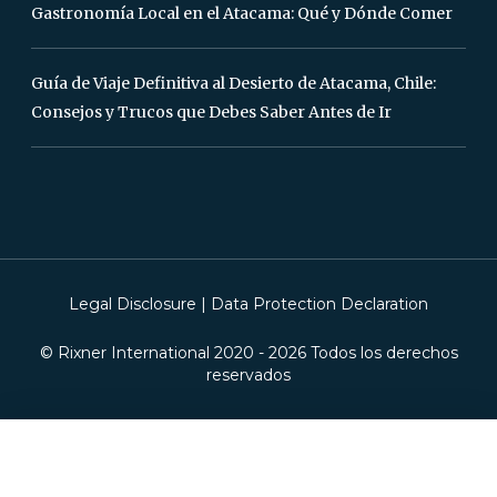
Gastronomía Local en el Atacama: Qué y Dónde Comer
Guía de Viaje Definitiva al Desierto de Atacama, Chile:
Consejos y Trucos que Debes Saber Antes de Ir
Legal Disclosure
|
Data Protection Declaration
© Rixner International 2020 -
2026
Todos los derechos
reservados
Este sitio web utiliza cookies. Utilizamos cookies para asegurarnos de
brindarle la mejor experiencia en nuestro sitio web. Si continúa sin
cambiar su configuración, asumiremos que está contento de recibir todas