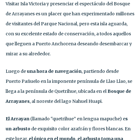
Visitar Isla Victoria y presenciar el espectáculo del Bosque
de Arrayanes es un placer que han experimentado millones
de visitantes del Parque Nacional, pero esta isla aguarda,
con su excelente estado de conservación, a todos aquellos
que lleguen a Puerto Anchorena deseando desembarcar y
mirar a su alrededor.
Luego de
una hora de navegación
, partiendo desde
Puerto Pañuelo en la imponente península de Llao Llao, se
llega a la península de Quetrihue, ubicada en el
Bosque de
Arrayanes
, al noreste del lago Nahuel Huapi.
El Arrayan
(llamado “quetrihue” en lengua mapuche) e
s
un arbusto
de exquisito color azafrán y flores blancas. En
este lugar,
el único en el mundo, el arbusto toma una