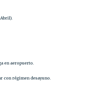
bril).⁣
a en aeropuerto.⁣
r con régimen desayuno.⁣⁣